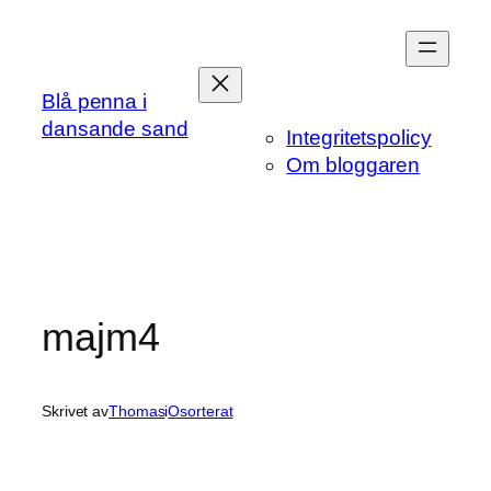
Hoppa
till
innehåll
Blå penna i
dansande sand
Integritetspolicy
Om bloggaren
majm4
Skrivet av
Thomas
i
Osorterat