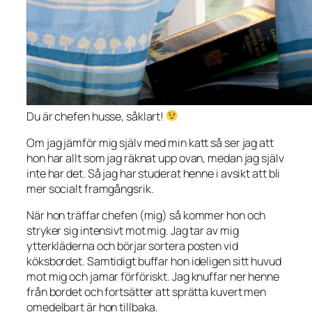
Du är chefen husse, såklart!
Om jag jämför mig själv med min katt så ser jag att
hon har allt som jag räknat upp ovan, medan jag själv
inte har det. Så jag har studerat henne i avsikt att bli
mer socialt framgångsrik.
När hon träffar chefen (mig) så kommer hon och
stryker sig intensivt mot mig. Jag tar av mig
ytterkläderna och börjar sortera posten vid
köksbordet. Samtidigt buffar hon ideligen sitt huvud
mot mig och jamar förföriskt. Jag knuffar ner henne
från bordet och fortsätter att sprätta kuvert men
omedelbart är hon tillbaka.