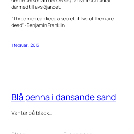
denne person att det ÖB sagt är sant och bidrar
därmed till avslöjandet.
”Three men can keep a secret, if two of them are
dead” -Benjamin Franklin
1 februari, 2013
Blå penna i dansande sand
Väntar på bläck…