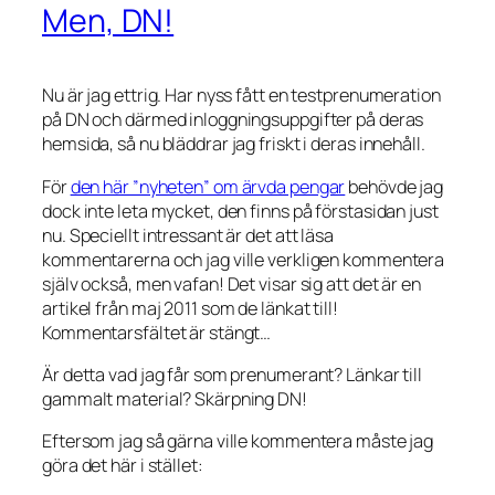
Men, DN!
Nu är jag ettrig. Har nyss fått en testprenumeration
på DN och därmed inloggningsuppgifter på deras
hemsida, så nu bläddrar jag friskt i deras innehåll.
För
den här ”nyheten” om ärvda pengar
behövde jag
dock inte leta mycket, den finns på förstasidan just
nu. Speciellt intressant är det att läsa
kommentarerna och jag ville verkligen kommentera
själv också, men vafan! Det visar sig att det är en
artikel från maj 2011 som de länkat till!
Kommentarsfältet är stängt…
Är detta vad jag får som prenumerant? Länkar till
gammalt material? Skärpning DN!
Eftersom jag så gärna ville kommentera måste jag
göra det här i stället: