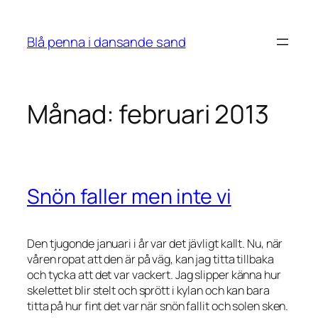
Hoppa
till
Blå penna i dansande sand
innehåll
Månad:
februari 2013
Snön faller men inte vi
Den tjugonde januari i år var det jävligt kallt. Nu, när
våren ropat att den är på väg, kan jag titta tillbaka
och tycka att det var vackert. Jag slipper känna hur
skelettet blir stelt och sprött i kylan och kan bara
titta på hur fint det var när snön fallit och solen sken.