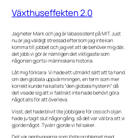
Växthuseffekten 2.0
Jag heter Mark och jag är labassistent på MIT. Just
nu är jag väldigt stressad eftersom jag inte kan
komma till jobbet och jag vet att de behöver mig där,
det jobb vi gör är nämligen det viktigaste som
någonsin gjorts i människans historia.
Låt mig förklara: Vi hade ett utmärkt sätt att ta hand
om den globala uppvärmningen, en term som mer
korrekt kunde ha kallats ”den globala hysterin” då
det visade sig att vi faktiskt inte hade behövt göra
något alls för att överleva.
Visst, det hade blivit lite jobbigare för oss och oljan
hade ju tagit slut någon gång, så det var väl bra att vi
gjorde något. Tyvärr gjorde vi fel saker.
Det var genbyggarna som löste problemet med