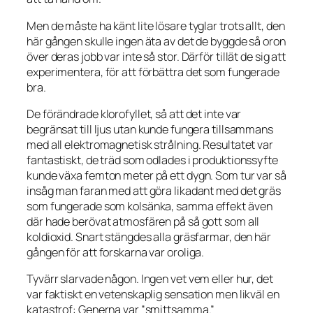
Men de måste ha känt lite lösare tyglar trots allt, den
här gången skulle ingen äta av det de byggde så oron
över deras jobb var inte så stor. Därför tillät de sig att
experimentera, för att förbättra det som fungerade
bra.
De förändrade klorofyllet, så att det inte var
begränsat till ljus utan kunde fungera tillsammans
med all elektromagnetisk strålning. Resultatet var
fantastiskt, de träd som odlades i produktionssyfte
kunde växa femton meter på ett dygn. Som tur var så
insåg man faran med att göra likadant med det gräs
som fungerade som kolsänka, samma effekt även
där hade berövat atmosfären på så gott som all
koldioxid. Snart stängdes alla gräsfarmar, den här
gången för att forskarna var oroliga.
Tyvärr slarvade någon. Ingen vet vem eller hur, det
var faktiskt en vetenskaplig sensation men likväl en
katastrof: Generna var ”smittsamma.”