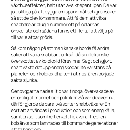
växthuseffekten, helt utan avsikt egentligen. De var
ju duktiga på att bygga om spannmål och grönsaker
så att de blev lönsammare. Att få dem att växa
snabbare är plugin nummer ett på odlarnas
önskelista och sådana fanns ett flertal att välja på
till varje ätbar gröda.
Så kom någon på att man kanske borde få andra
saker att växa snabbare också, då skulle kanske
överskottet av koldioxid försvinna. Sagt och gjort,
snart växte det upp energiskogar lite varstans på
planeten och koldioxidhalten i atmosfären började
sakta sjunka.
Genbyggarna hade alltid varit noga, övervakade av
en orolig allmänhet och politiker. Så var de även nu,
därför gjorde de bara två sorter snabbväxare: En
sort att användas i produktion och som energikälla,
samt en sort som helt enkelt fick vara ifred; en
kolsänka som lämnades till kommande generationer
att ta hand om.