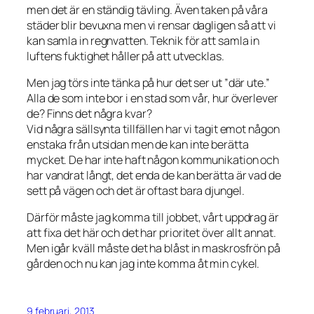
men det är en ständig tävling. Även taken på våra
städer blir bevuxna men vi rensar dagligen så att vi
kan samla in regnvatten. Teknik för att samla in
luftens fuktighet håller på att utvecklas.
Men jag törs inte tänka på hur det ser ut ”där ute.”
Alla de som inte bor i en stad som vår, hur överlever
de? Finns det några kvar?
Vid några sällsynta tillfällen har vi tagit emot någon
enstaka från utsidan men de kan inte berätta
mycket. De har inte haft någon kommunikation och
har vandrat långt, det enda de kan berätta är vad de
sett på vägen och det är oftast bara djungel.
Därför måste jag komma till jobbet, vårt uppdrag är
att fixa det här och det har prioritet över allt annat.
Men igår kväll måste det ha blåst in maskrosfrön på
gården och nu kan jag inte komma åt min cykel.
9 februari, 2013