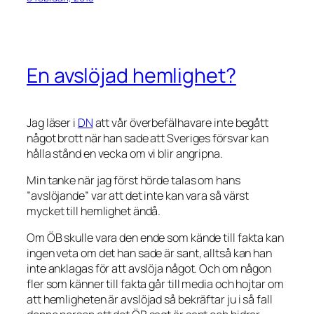
En avslöjad hemlighet?
Jag läser i
DN
att vår överbefälhavare inte begått
något brott när han sade att Sveriges försvar kan
hålla stånd en vecka om vi blir angripna.
Min tanke när jag först hörde talas om hans
”avslöjande” var att det inte kan vara så värst
mycket till hemlighet ändå.
Om ÖB skulle vara den ende som kände till fakta kan
ingen veta om det han sade är sant, alltså kan han
inte anklagas för att avslöja något. Och om någon
fler som känner till fakta går till media och hojtar om
att hemligheten är avslöjad så bekräftar ju i så fall