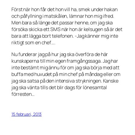
Först när hon får det hon vill ha, smek under hakan
och påfyllning i matskålen, lämnar hon mig ifred.
Men bara så länge det passar henne, om jag ska
försöka skicka ett SMS när hon är kelsugen så är det
bara att lägga bort telefonen. -Jag känner mig inte
riktigt som en chef….
Nu funderar jag på hur jag ska överföra de här
kunskaperna till min egen framgångssaga. Jag har
inte bestämt mig ännu för om jag ska börja med att
buffa med huvudet på min chef på måndag eller om
jag ska satsa på den intensiva strykningen. Kanske
jag ska vänta tills det blir dags för lönesamtal
förresten…
15 februari, 2013