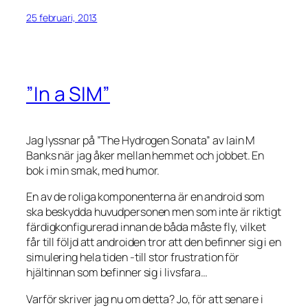
25 februari, 2013
”In a SIM”
Jag lyssnar på ”The Hydrogen Sonata” av Iain M
Banks när jag åker mellan hemmet och jobbet. En
bok i min smak, med humor.
En av de roliga komponenterna är en android som
ska beskydda huvudpersonen men som inte är riktigt
färdigkonfigurerad innan de båda måste fly, vilket
får till följd att androiden tror att den befinner sig i en
simulering hela tiden -till stor frustration för
hjältinnan som befinner sig i livsfara…
Varför skriver jag nu om detta? Jo, för att senare i