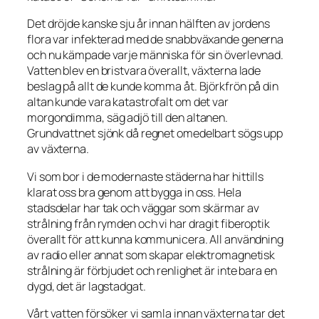
Det dröjde kanske sju år innan hälften av jordens
flora var infekterad med de snabbväxande generna
och nu kämpade varje människa för sin överlevnad.
Vatten blev en bristvara överallt, växterna lade
beslag på allt de kunde komma åt. Björkfrön på din
altan kunde vara katastrofalt om det var
morgondimma, säg adjö till den altanen.
Grundvattnet sjönk då regnet omedelbart sögs upp
av växterna.
Vi som bor i de modernaste städerna har hittills
klarat oss bra genom att bygga in oss. Hela
stadsdelar har tak och väggar som skärmar av
strålning från rymden och vi har dragit fiberoptik
överallt för att kunna kommunicera. All användning
av radio eller annat som skapar elektromagnetisk
strålning är förbjudet och renlighet är inte bara en
dygd, det är lagstadgat.
Vårt vatten försöker vi samla innan växterna tar det