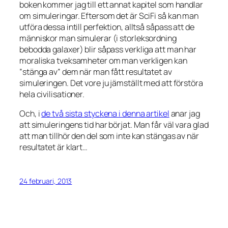
boken kommer jag till ett annat kapitel som handlar
om simuleringar. Eftersom det är SciFi så kan man
utföra dessa intill perfektion, alltså såpass att de
människor man simulerar (i storleksordning
bebodda galaxer) blir såpass verkliga att man har
moraliska tveksamheter om man verkligen kan
”stänga av” dem när man fått resultatet av
simuleringen. Det vore ju jämställt med att förstöra
hela civilisationer.
Och, i
de två sista styckena i denna artikel
anar jag
att simuleringens tid har börjat. Man får väl vara glad
att man tillhör den del som inte kan stängas av när
resultatet är klart…
24 februari, 2013