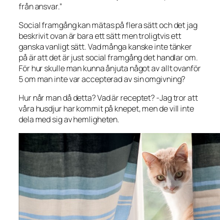
från ansvar.”
Social framgång kan mätas på flera sätt och det jag
beskrivit ovan är bara ett sätt men troligtvis ett
ganska vanligt sätt. Vad många kanske inte tänker
på är att det är just
social framgång
det handlar om.
För hur skulle man kunna ånjuta något av allt ovanför
5 om man inte var accepterad av sin omgivning?
Hur når man då detta? Vad är receptet? -Jag tror att
våra husdjur har kommit på knepet, men de vill inte
dela med sig av hemligheten.