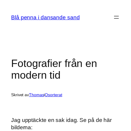
Hoppa
till
Blå penna i dansande sand
innehåll
Fotografier från en
modern tid
Skrivet av
Thomas
i
Osorterat
Jag upptäckte en sak idag. Se på de här
bilderna: