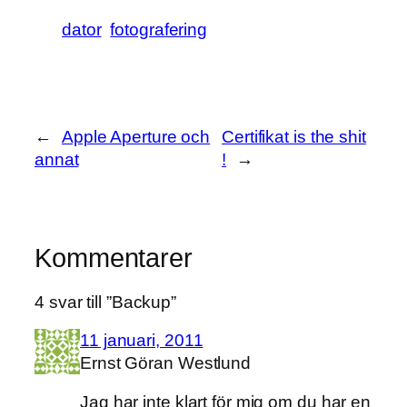
dator
fotografering
←
Apple Aperture och
Certifikat is the shit
annat
!
→
Kommentarer
4 svar till ”Backup”
11 januari, 2011
Ernst Göran Westlund
Jag har inte klart för mig om du har en