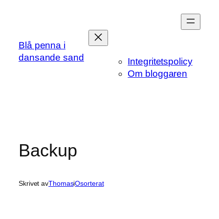
Hoppa
till
innehåll
Blå penna i
dansande sand
Integritetspolicy
Om bloggaren
Backup
Skrivet av
Thomas
i
Osorterat