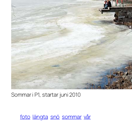
Sommar i P1, startar juni 2010
foto
längta
snö
sommar
vår