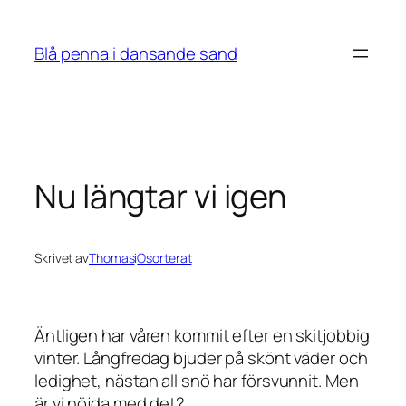
Hoppa
till
Blå penna i dansande sand
innehåll
Nu längtar vi igen
Skrivet av
Thomas
i
Osorterat
Äntligen har våren kommit efter en skitjobbig
vinter. Långfredag bjuder på skönt väder och
ledighet, nästan all snö har försvunnit. Men
är vi nöjda med det?