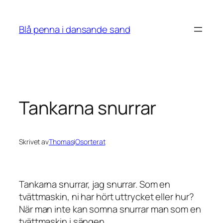
Hoppa
till
Blå penna i dansande sand
innehåll
Tankarna snurrar
Skrivet av
Thomas
i
Osorterat
Tankarna snurrar, jag snurrar. Som en
tvättmaskin, ni har hört uttrycket eller hur?
När man inte kan somna snurrar man som en
tvättmaskin i sängen.