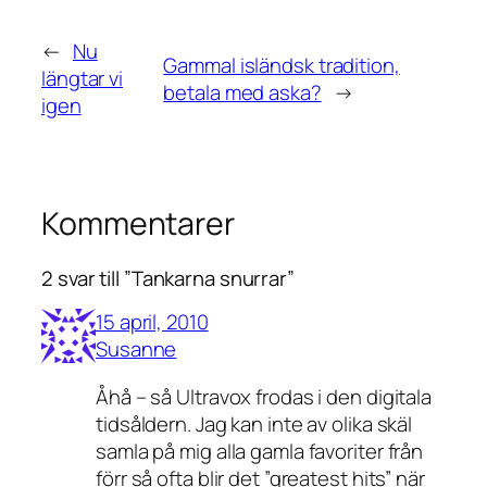
←
Nu
Gammal isländsk tradition,
längtar vi
betala med aska?
→
igen
Kommentarer
2 svar till ”Tankarna snurrar”
15 april, 2010
Susanne
Åhå – så Ultravox frodas i den digitala
tidsåldern. Jag kan inte av olika skäl
samla på mig alla gamla favoriter från
förr så ofta blir det ”greatest hits” när